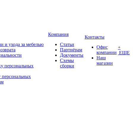
Компания
Контакты
и и ухода за мебелью
Статьи
Офис
+
возврата
Партнёрам
компании
ЕЩЕ
иальности
Документы
Наш
Схемы
магазин
ку персональных
сборки
у персональных
ам