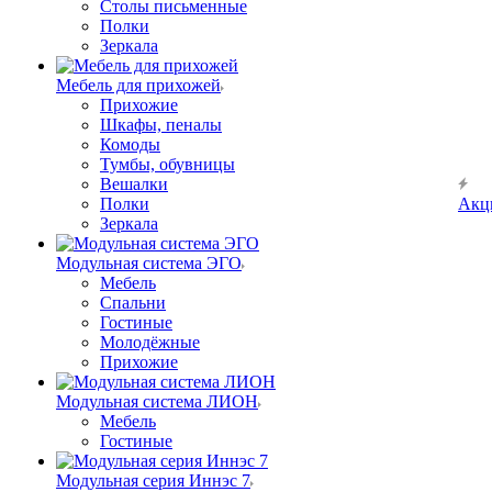
Столы письменные
Полки
Зеркала
Мебель для прихожей
Прихожие
Шкафы, пеналы
Комоды
Тумбы, обувницы
Вешалки
Полки
Акц
Зеркала
Модульная система ЭГО
Мебель
Спальни
Гостиные
Молодёжные
Прихожие
Модульная система ЛИОН
Мебель
Гостиные
Модульная серия Иннэс 7