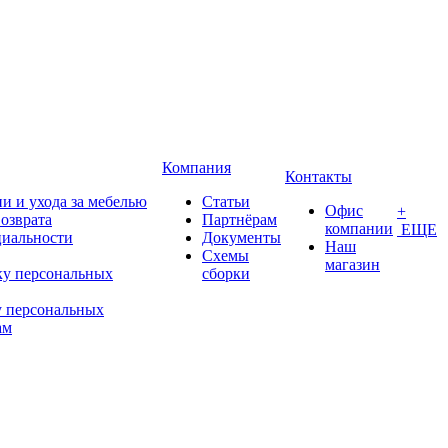
Компания
Контакты
и и ухода за мебелью
Статьи
Офис
+
возврата
Партнёрам
компании
ЕЩЕ
иальности
Документы
Наш
Схемы
магазин
ку персональных
сборки
у персональных
ам