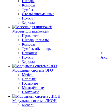
Шкафы
Комоды
Тумбы
Столы письменные
Полки
Зеркала
Мебель для прихожей
Прихожие
Шкафы, пеналы
Комоды
Тумбы, обувницы
Вешалки
Полки
Акц
Зеркала
Модульная система ЭГО
Мебель
Спальни
Гостиные
Молодёжные
Прихожие
Модульная система ЛИОН
Мебель