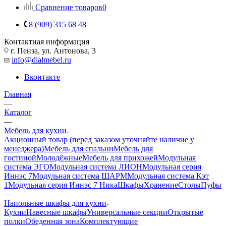
Сравнение товаров
0
8 (909) 315 68 48
Контактная информация
г. Пенза, ул. Антонова, 3
info@dialmebel.ru
Вконтакте
Главная
—
Каталог
—
Мебель для кухни
Акционный товар (перед заказом уточняйте наличие у
менеджера)
Мебель для спальни
Мебель для
гостиной
Молодёжные
Мебель для прихожей
Модульная
система ЭГО
Модульная система ЛИОН
Модульная серия
Иннэс 7
Модульная система ШАРМ
Модульная система Кэт
1
Модульная серия Иннэс 7 Ника
Шкафы
Хранение
Столы
Пуфы
—
Напольные шкафы для кухни
Кухни
Навесные шкафы
Универсальные секции
Открытые
полки
Обеденная зона
Комплектующие