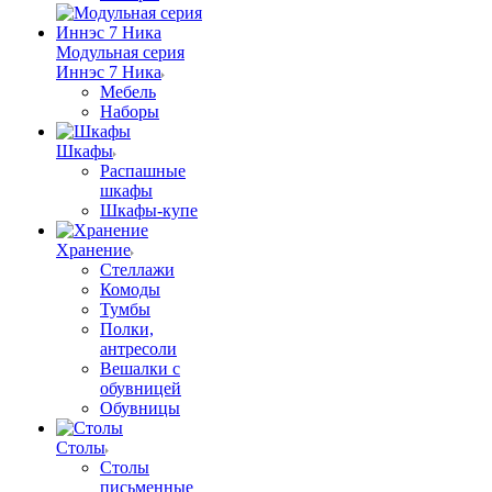
Модульная серия
Иннэс 7 Ника
Мебель
Наборы
Шкафы
Распашные
шкафы
Шкафы-купе
Хранение
Стеллажи
Комоды
Тумбы
Полки,
антресоли
Вешалки с
обувницей
Обувницы
Столы
Столы
письменные