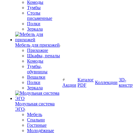
Комоды
Тумбы
Столы
письменные
Полки
Зеркала
Мебель для прихожей
Прихожие
Шкафы, пеналы
Комоды
Тумбы,
обувницы
Вешалки
Каталог
3D-
Полки
Коллекции
Акции
PDF
констр
Зеркала
Модульная система
ЭГО
Мебель
Спальни
Гостиные
Молодёжные