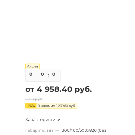
Акция
0
0
0
0
от
4 958.40 руб.
6 198 руб.
-
20
%
Экономия
1 239.60 руб.
Характеристики
Габариты, мм
—
300/400/500х820 (без