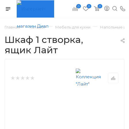
0
0
0
—
—
—
Главная
Каталог
Мебель для кухни
Напольные шк
Шкаф 1 створка,
ящик Лайт