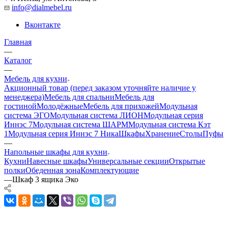
info@dialmebel.ru
Вконтакте
Главная
—
Каталог
—
Мебель для кухни
Акционный товар (перед заказом уточняйте наличие у
менеджера)
Мебель для спальни
Мебель для
гостиной
Молодёжные
Мебель для прихожей
Модульная
система ЭГО
Модульная система ЛИОН
Модульная серия
Иннэс 7
Модульная система ШАРМ
Модульная система Кэт
1
Модульная серия Иннэс 7 Ника
Шкафы
Хранение
Столы
Пуфы
—
Напольные шкафы для кухни
Кухни
Навесные шкафы
Универсальные секции
Открытые
полки
Обеденная зона
Комплектующие
—
Шкаф 3 ящика Эко