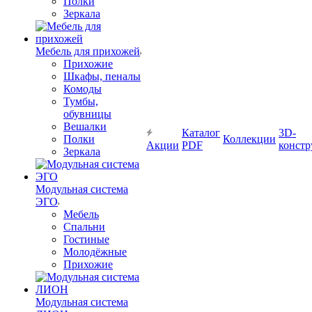
Полки
Зеркала
Мебель для прихожей
Прихожие
Шкафы, пеналы
Комоды
Тумбы,
обувницы
Вешалки
Каталог
3D-
Полки
Коллекции
Акции
PDF
констр
Зеркала
Модульная система
ЭГО
Мебель
Спальни
Гостиные
Молодёжные
Прихожие
Модульная система