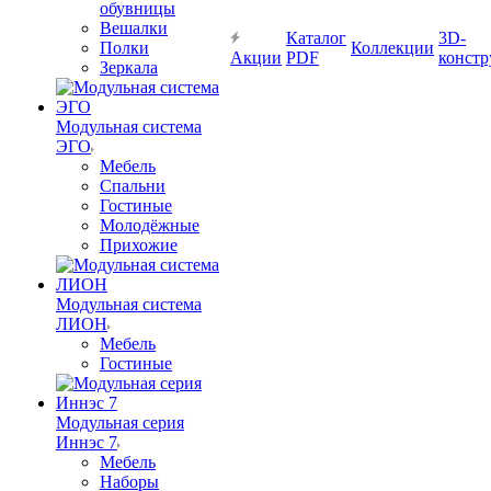
обувницы
Вешалки
Каталог
3D-
Полки
Коллекции
Акции
PDF
констр
Зеркала
Модульная система
ЭГО
Мебель
Спальни
Гостиные
Молодёжные
Прихожие
Модульная система
ЛИОН
Мебель
Гостиные
Модульная серия
Иннэс 7
Мебель
Наборы