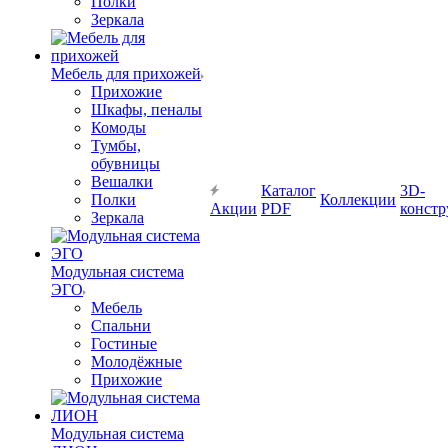
Полки
Зеркала
Мебель для прихожей
Прихожие
Шкафы, пеналы
Комоды
Тумбы,
обувницы
Вешалки
Каталог
3D-
Полки
Коллекции
Акции
PDF
констр
Зеркала
Модульная система
ЭГО
Мебель
Спальни
Гостиные
Молодёжные
Прихожие
Модульная система