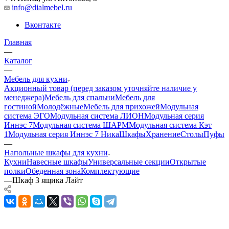
info@dialmebel.ru
Вконтакте
Главная
—
Каталог
—
Мебель для кухни
Акционный товар (перед заказом уточняйте наличие у
менеджера)
Мебель для спальни
Мебель для
гостиной
Молодёжные
Мебель для прихожей
Модульная
система ЭГО
Модульная система ЛИОН
Модульная серия
Иннэс 7
Модульная система ШАРМ
Модульная система Кэт
1
Модульная серия Иннэс 7 Ника
Шкафы
Хранение
Столы
Пуфы
—
Напольные шкафы для кухни
Кухни
Навесные шкафы
Универсальные секции
Открытые
полки
Обеденная зона
Комплектующие
—
Шкаф 3 ящика Лайт