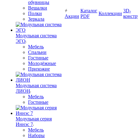
обувницы
Вешалки
Каталог
3D-
Полки
Коллекции
Акции
PDF
констр
Зеркала
Модульная система
ЭГО
Мебель
Спальни
Гостиные
Молодёжные
Прихожие
Модульная система
ЛИОН
Мебель
Гостиные
Модульная серия
Иннэс 7
Мебель
Наборы