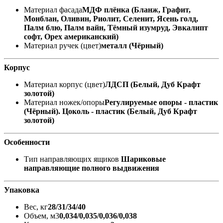
Материал фасада
МДФ плёнка (Бланж, Графит,
Монблан, Оливин, Риолит, Селенит, Ясень голд,
Палм блю, Палм вайн, Тёмный изумруд, Эвкалипт
софт, Орех американский)
Материал ручек (цвет)
металл (Чёрный)
Корпус
Материал корпус (цвет)
ЛДСП (Белый, Дуб Крафт
золотой)
Материал ножек/опоры
Регулируемые опоры - пластик
(Чёрный). Цоколь - пластик (Белый, Дуб Крафт
золотой)
Особенности
Тип направляющих ящиков
Шариковые
направляющие полного выдвижения
Упаковка
Вес, кг
28/31/34/40
Объем, м3
0,034/0,035/0,036/0,038