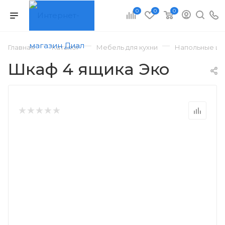
0
0
0
—
—
—
Главная
Каталог
Мебель для кухни
Напольные шк
Шкаф 4 ящика Эко