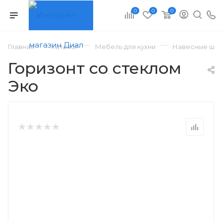
0
0
0
—
—
—
Главная
Каталог
Мебель для кухни
Навесные шка
Горизонт со стеклом
Эко