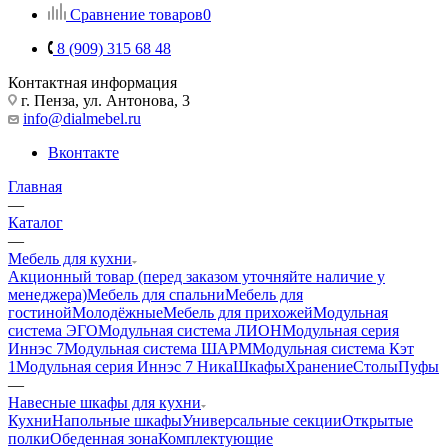
Сравнение товаров
0
8 (909) 315 68 48
Контактная информация
г. Пенза, ул. Антонова, 3
info@dialmebel.ru
Вконтакте
Главная
—
Каталог
—
Мебель для кухни
Акционный товар (перед заказом уточняйте наличие у
менеджера)
Мебель для спальни
Мебель для
гостиной
Молодёжные
Мебель для прихожей
Модульная
система ЭГО
Модульная система ЛИОН
Модульная серия
Иннэс 7
Модульная система ШАРМ
Модульная система Кэт
1
Модульная серия Иннэс 7 Ника
Шкафы
Хранение
Столы
Пуфы
—
Навесные шкафы для кухни
Кухни
Напольные шкафы
Универсальные секции
Открытые
полки
Обеденная зона
Комплектующие