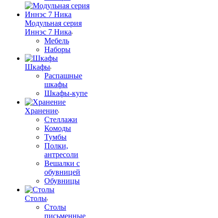
Модульная серия
Иннэс 7 Ника
Мебель
Наборы
Шкафы
Распашные
шкафы
Шкафы-купе
Хранение
Стеллажи
Комоды
Тумбы
Полки,
антресоли
Вешалки с
обувницей
Обувницы
Столы
Столы
письменные