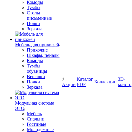
Комоды
Тумбы
Столы
письменные
Полки
Зеркала
Мебель для прихожей
Прихожие
Шкафы, пеналы
Комоды
Тумбы,
обувницы
Вешалки
Каталог
3D-
Полки
Коллекции
Акции
PDF
констр
Зеркала
Модульная система
ЭГО
Мебель
Спальни
Гостиные
Молодёжные