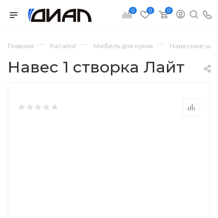
0
0
0
—
—
—
Главная
Каталог
Мебель для кухни
Навесные шка
Навес 1 створка Лайт