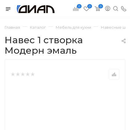
0
0
0
—
—
—
Главная
Каталог
Мебель для кухни
Навесные шка
Навес 1 створка
Модерн эмаль