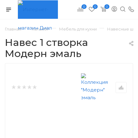
0
0
0
—
—
—
Главная
Каталог
Мебель для кухни
Навесные шка
Навес 1 створка
Модерн эмаль