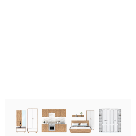
Газовка угол Модерн эмаль
от
3 788.80 руб.
4 736 руб.
-
20
%