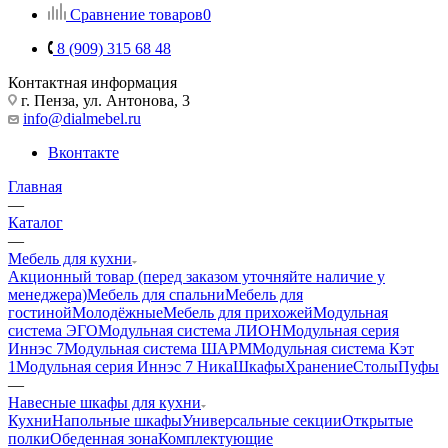
Сравнение товаров
0
8 (909) 315 68 48
Контактная информация
г. Пенза, ул. Антонова, 3
info@dialmebel.ru
Вконтакте
Главная
—
Каталог
—
Мебель для кухни
Акционный товар (перед заказом уточняйте наличие у
менеджера)
Мебель для спальни
Мебель для
гостиной
Молодёжные
Мебель для прихожей
Модульная
система ЭГО
Модульная система ЛИОН
Модульная серия
Иннэс 7
Модульная система ШАРМ
Модульная система Кэт
1
Модульная серия Иннэс 7 Ника
Шкафы
Хранение
Столы
Пуфы
—
Навесные шкафы для кухни
Кухни
Напольные шкафы
Универсальные секции
Открытые
полки
Обеденная зона
Комплектующие