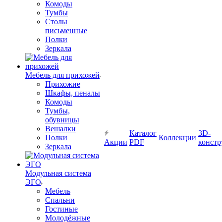
Комоды
Тумбы
Столы
письменные
Полки
Зеркала
Мебель для прихожей
Прихожие
Шкафы, пеналы
Комоды
Тумбы,
обувницы
Вешалки
Каталог
3D-
Полки
Коллекции
Акции
PDF
констр
Зеркала
Модульная система
ЭГО
Мебель
Спальни
Гостиные
Молодёжные