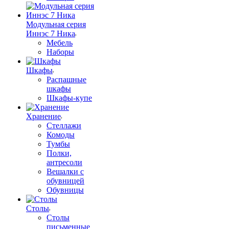
Модульная серия
Иннэс 7 Ника
Мебель
Наборы
Шкафы
Распашные
шкафы
Шкафы-купе
Хранение
Стеллажи
Комоды
Тумбы
Полки,
антресоли
Вешалки с
обувницей
Обувницы
Столы
Столы
письменные