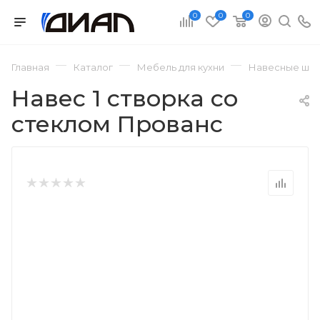
0
0
0
—
—
—
Главная
Каталог
Мебель для кухни
Навесные шка
Навес 1 створка со
стеклом Прованс