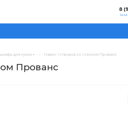
8 (
ЗАКА
—
шкафы для кухни
Навес 1 створка со стеклом Прованс
клом Прованс