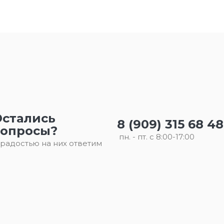
Остались
8 (909) 315 68 48
вопросы?
пн. - пт. с 8:00-17:00
 радостью на них ответим