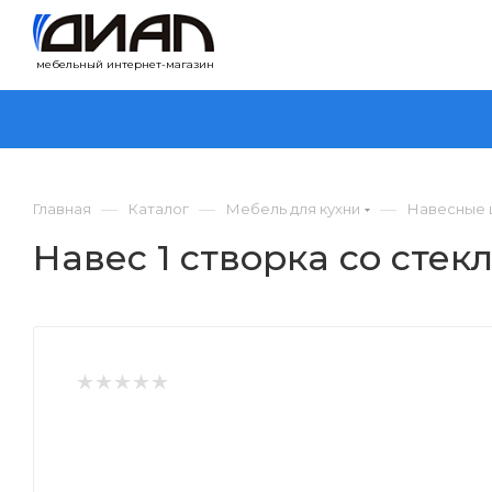
мебельный интернет-магазин
—
—
—
Главная
Каталог
Мебель для кухни
Навесные 
Навес 1 створка со сте