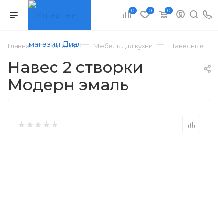
0
0
0
—
—
—
Главная
Каталог
Мебель для кухни
Навесные шка
Навес 2 створки
Модерн эмаль