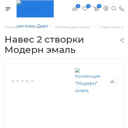
0
0
0
—
—
—
Главная
Каталог
Мебель для кухни
Навесные шка
Навес 2 створки
Модерн эмаль