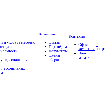
Компания
Контакты
и и ухода за мебелью
Статьи
Офис
+
возврата
Партнёрам
компании
ЕЩЕ
иальности
Документы
Наш
Схемы
магазин
ку персональных
сборки
у персональных
ам