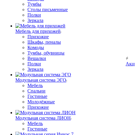
Тумбы
Столы письменные
Полки
Зеркала
Мебель для прихожей
Прихожие
Шкафы, пеналы
Комоды
Тумбы, обувницы
Вешалки
Полки
Акц
Зеркала
Модульная система ЭГО
Мебель
Спальни
Гостиные
Молодёжные
Прихожие
Модульная система ЛИОН
Мебель
Гостиные