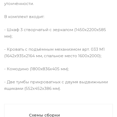
утончённости.
В комплект входит:
- Шкаф 3 створчатый с зеркалом (1450х2200х585
мм);
- Кровать с подъёмным механизмом арт. 033 М1
(1642х935х2164 мм, спальное место 1600х2000);
- Комодино (1800х836х405 мм);
- Две тумбы прикроватных с двумя выдвижными
ящиками (552х452х386 мм).
Схемы сборки