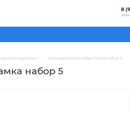
8 (
ЗАКА
—
 для молодёжной
Молодёжная Колибри Рамка набор 5
мка набор 5