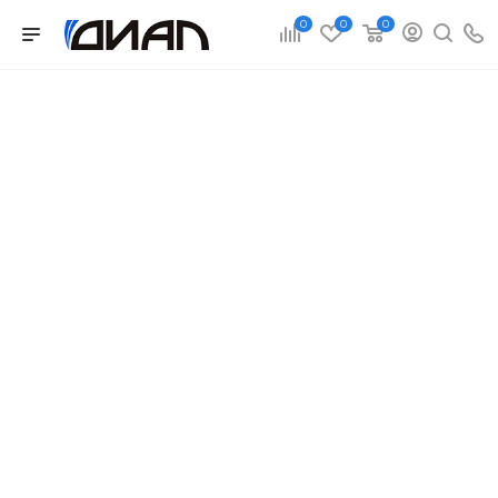
0
0
0