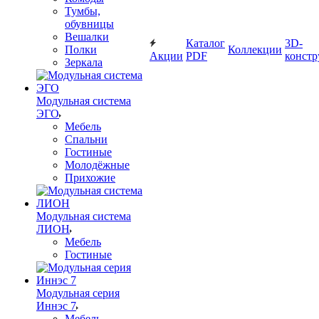
Тумбы,
обувницы
Вешалки
Каталог
3D-
Полки
Коллекции
Акции
PDF
констр
Зеркала
Модульная система
ЭГО
Мебель
Спальни
Гостиные
Молодёжные
Прихожие
Модульная система
ЛИОН
Мебель
Гостиные
Модульная серия
Иннэс 7
Мебель