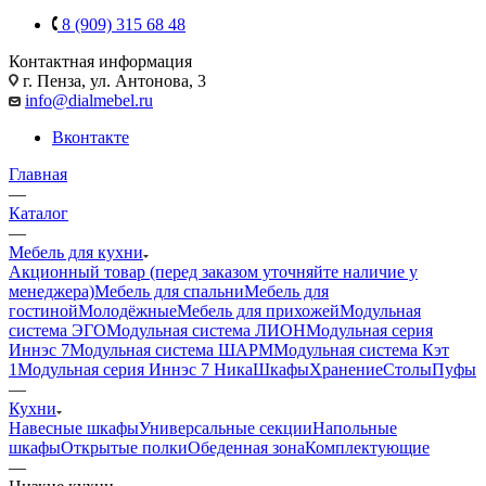
8 (909) 315 68 48
Контактная информация
г. Пенза, ул. Антонова, 3
info@dialmebel.ru
Вконтакте
Главная
—
Каталог
—
Мебель для кухни
Акционный товар (перед заказом уточняйте наличие у
менеджера)
Мебель для спальни
Мебель для
гостиной
Молодёжные
Мебель для прихожей
Модульная
система ЭГО
Модульная система ЛИОН
Модульная серия
Иннэс 7
Модульная система ШАРМ
Модульная система Кэт
1
Модульная серия Иннэс 7 Ника
Шкафы
Хранение
Столы
Пуфы
—
Кухни
Навесные шкафы
Универсальные секции
Напольные
шкафы
Открытые полки
Обеденная зона
Комплектующие
—