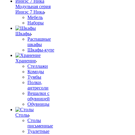
Модульная серия
Иннэс 7 Ника
Мебель
Наборы
Шкафы
Распашные
шкафы
Шкафы-купе
Хранение
Стеллажи
Комоды
Тумбы
Полки,
антресоли
Вешалки с
обувницей
Обувницы
Столы
Столы
письменные
Туалетные