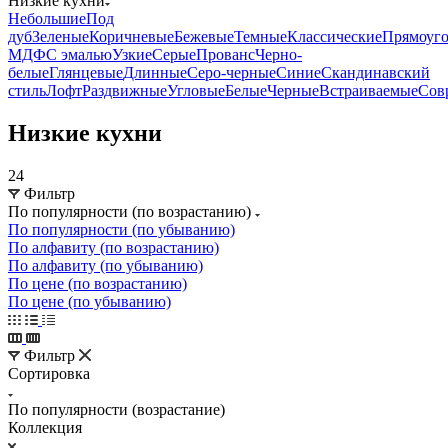
Низкие кухни
Небольшие
Под
дуб
Зеленые
Коричневые
Бежевые
Темные
Классические
Прямоуг
МДФ
С эмалью
Узкие
Серые
Прованс
Черно-
белые
Глянцевые
Длинные
Серо-черные
Синие
Скандинавский
стиль
Лофт
Раздвижные
Угловые
Белые
Черные
Встраиваемые
Сов
Низкие кухни
24
Фильтр
По популярности (по возрастанию)
По популярности (по убыванию)
По алфавиту (по возрастанию)
По алфавиту (по убыванию)
По цене (по возрастанию)
По цене (по убыванию)
Фильтр
Сортировка
По популярности (возрастание)
Коллекция