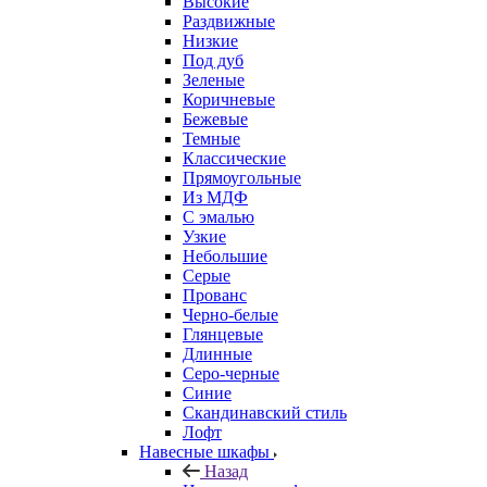
Высокие
Раздвижные
Низкие
Под дуб
Зеленые
Коричневые
Бежевые
Темные
Классические
Прямоугольные
Из МДФ
С эмалью
Узкие
Небольшие
Серые
Прованс
Черно-белые
Глянцевые
Длинные
Серо-черные
Синие
Скандинавский стиль
Лофт
Навесные шкафы
Назад