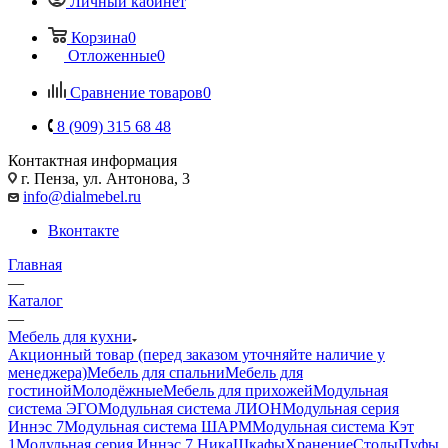
Личный кабинет
Корзина
0
Отложенные
0
Сравнение товаров
0
8 (909) 315 68 48
Контактная информация
г. Пенза, ул. Антонова, 3
info@dialmebel.ru
Вконтакте
Главная
—
Каталог
—
Мебель для кухни
Акционный товар (перед заказом уточняйте наличие у
менеджера)
Мебель для спальни
Мебель для
гостиной
Молодёжные
Мебель для прихожей
Модульная
система ЭГО
Модульная система ЛИОН
Модульная серия
Иннэс 7
Модульная система ШАРМ
Модульная система Кэт
1
Модульная серия Иннэс 7 Ника
Шкафы
Хранение
Столы
Пуфы