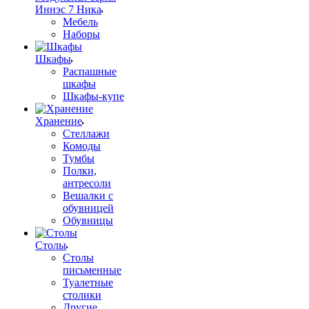
Иннэс 7 Ника
Мебель
Наборы
Шкафы
Распашные
шкафы
Шкафы-купе
Хранение
Стеллажи
Комоды
Тумбы
Полки,
антресоли
Вешалки с
обувницей
Обувницы
Столы
Столы
письменные
Туалетные
столики
Другие