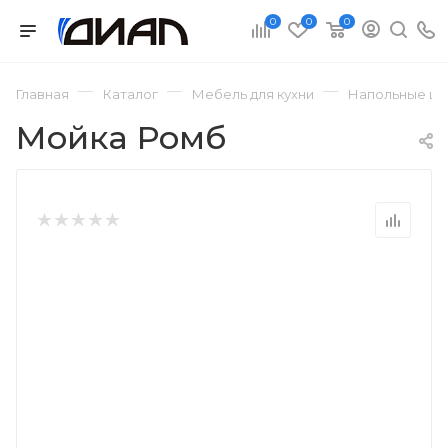
0
0
0
—
—
—
Главная
Каталог
Мебель для кухни
Напольные шк
Мойка Ромб