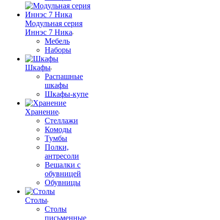
Модульная серия
Иннэс 7 Ника
Мебель
Наборы
Шкафы
Распашные
шкафы
Шкафы-купе
Хранение
Стеллажи
Комоды
Тумбы
Полки,
антресоли
Вешалки с
обувницей
Обувницы
Столы
Столы
письменные