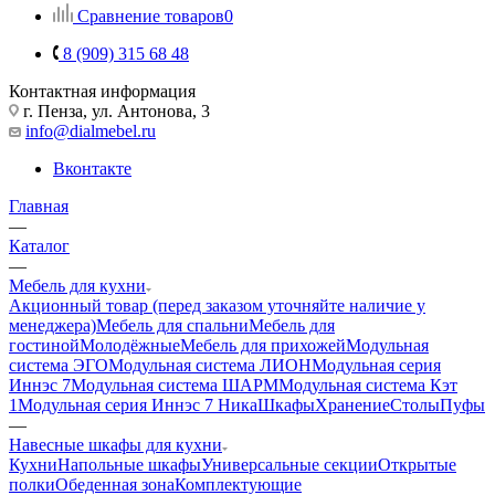
Сравнение товаров
0
8 (909) 315 68 48
Контактная информация
г. Пенза, ул. Антонова, 3
info@dialmebel.ru
Вконтакте
Главная
—
Каталог
—
Мебель для кухни
Акционный товар (перед заказом уточняйте наличие у
менеджера)
Мебель для спальни
Мебель для
гостиной
Молодёжные
Мебель для прихожей
Модульная
система ЭГО
Модульная система ЛИОН
Модульная серия
Иннэс 7
Модульная система ШАРМ
Модульная система Кэт
1
Модульная серия Иннэс 7 Ника
Шкафы
Хранение
Столы
Пуфы
—
Навесные шкафы для кухни
Кухни
Напольные шкафы
Универсальные секции
Открытые
полки
Обеденная зона
Комплектующие