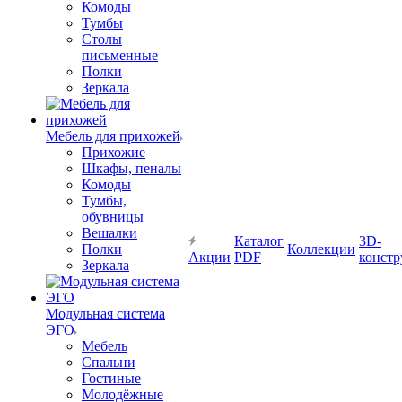
Комоды
Тумбы
Столы
письменные
Полки
Зеркала
Мебель для прихожей
Прихожие
Шкафы, пеналы
Комоды
Тумбы,
обувницы
Вешалки
Каталог
3D-
Полки
Коллекции
Акции
PDF
констр
Зеркала
Модульная система
ЭГО
Мебель
Спальни
Гостиные
Молодёжные