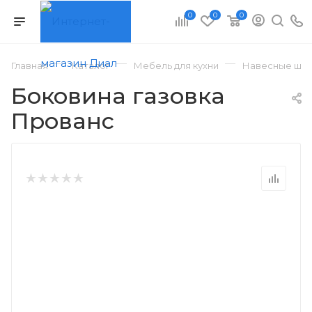
0
0
0
—
—
—
Главная
Каталог
Мебель для кухни
Навесные шка
Боковина газовка
Прованс