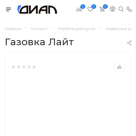
0
0
0
—
—
—
Главная
Каталог
Мебель для кухни
Навесные шка
Газовка Лайт