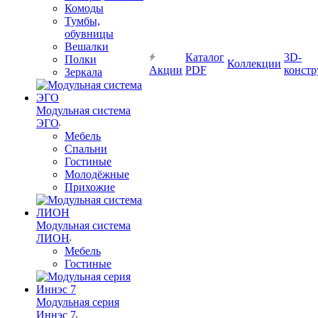
Комоды
Тумбы,
обувницы
Вешалки
Каталог
3D-
Полки
Коллекции
Акции
PDF
констр
Зеркала
Модульная система
ЭГО
Мебель
Спальни
Гостиные
Молодёжные
Прихожие
Модульная система
ЛИОН
Мебель
Гостиные
Модульная серия
Иннэс 7