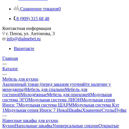
Сравнение товаров
0
8 (909) 315 68 48
Контактная информация
г. Пенза, ул. Антонова, 3
info@dialmebel.ru
Вконтакте
Главная
—
Каталог
—
Мебель для кухни
Акционный товар (перед заказом уточняйте наличие у
менеджера)
Мебель для спальни
Мебель для
гостиной
Молодёжные
Мебель для прихожей
Модульная
система ЭГО
Модульная система ЛИОН
Модульная серия
Иннэс 7
Модульная система ШАРМ
Модульная система Кэт
1
Модульная серия Иннэс 7 Ника
Шкафы
Хранение
Столы
Пуфы
—
Навесные шкафы для кухни
Кухни
Напольные шкафы
Универсальные секции
Открытые