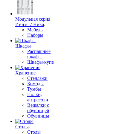
Модульная серия
Иннэс 7 Ника
Мебель
Наборы
Шкафы
Распашные
шкафы
Шкафы-купе
Хранение
Стеллажи
Комоды
Тумбы
Полки,
антресоли
Вешалки с
обувницей
Обувницы
Столы
Столы