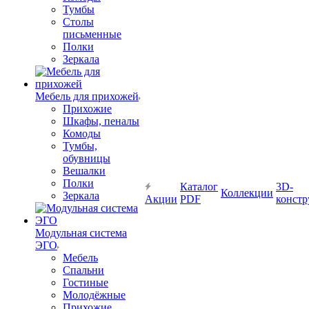
Тумбы
Столы
письменные
Полки
Зеркала
Мебель для прихожей
Прихожие
Шкафы, пеналы
Комоды
Тумбы,
обувницы
Вешалки
Полки
Каталог
3D-
Коллекции
Зеркала
Акции
PDF
констр
Модульная система
ЭГО
Мебель
Спальни
Гостиные
Молодёжные
Прихожие