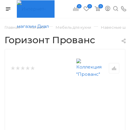
0
0
0
—
—
—
Главная
Каталог
Мебель для кухни
Навесные шка
Горизонт Прованс