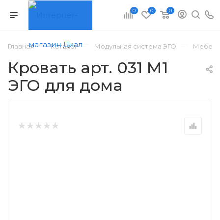
0
0
0
—
—
—
Главная
Каталог
Модульная система ЭГО
Мебель 
Кровать арт. 031 М1
ЭГО для дома