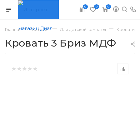
0
0
0
—
—
—
Главная
Каталог
Для детской комнаты
Кровати д
Кровать 3 Бриз МДФ