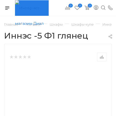
0
0
0
—
—
—
—
Главная
Каталог
Шкафы
Шкафы-купе
Иннэс -
Иннэс -5 Ф1 глянец