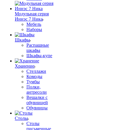
Модульная серия
Иннэс 7 Ника
Мебель
Наборы
Шкафы
Распашные
шкафы
Шкафы-купе
Хранение
Стеллажи
Комоды
Тумбы
Полки,
антресоли
Вешалки с
обувницей
Обувницы
Столы
Столы
письменные