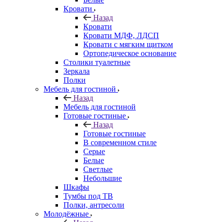
Кровати
Назад
Кровати
Кровати МДФ, ЛДСП
Кровати с мягким щитком
Ортопедическое основание
Столики туалетные
Зеркала
Полки
Мебель для гостиной
Назад
Мебель для гостиной
Готовые гостиные
Назад
Готовые гостиные
В современном стиле
Серые
Белые
Светлые
Небольшие
Шкафы
Тумбы под ТВ
Полки, антресоли
Молодёжные