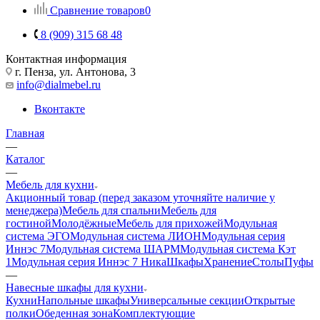
Сравнение товаров
0
8 (909) 315 68 48
Контактная информация
г. Пенза, ул. Антонова, 3
info@dialmebel.ru
Вконтакте
Главная
—
Каталог
—
Мебель для кухни
Акционный товар (перед заказом уточняйте наличие у
менеджера)
Мебель для спальни
Мебель для
гостиной
Молодёжные
Мебель для прихожей
Модульная
система ЭГО
Модульная система ЛИОН
Модульная серия
Иннэс 7
Модульная система ШАРМ
Модульная система Кэт
1
Модульная серия Иннэс 7 Ника
Шкафы
Хранение
Столы
Пуфы
—
Навесные шкафы для кухни
Кухни
Напольные шкафы
Универсальные секции
Открытые
полки
Обеденная зона
Комплектующие