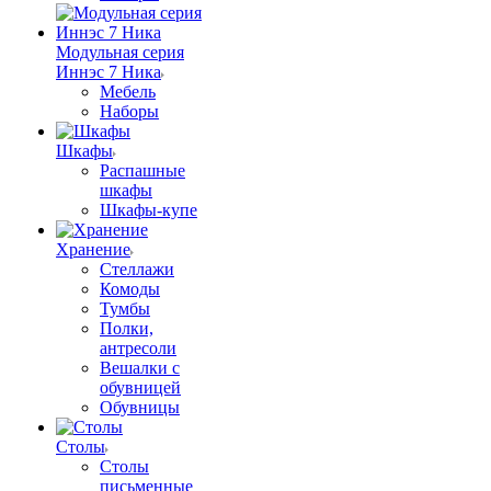
Модульная серия
Иннэс 7 Ника
Мебель
Наборы
Шкафы
Распашные
шкафы
Шкафы-купе
Хранение
Стеллажи
Комоды
Тумбы
Полки,
антресоли
Вешалки с
обувницей
Обувницы
Столы
Столы
письменные