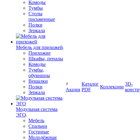
Комоды
Тумбы
Столы
письменные
Полки
Зеркала
Мебель для прихожей
Прихожие
Шкафы, пеналы
Комоды
Тумбы,
обувницы
Вешалки
Каталог
3D-
Полки
Коллекции
Акции
PDF
констр
Зеркала
Модульная система
ЭГО
Мебель
Спальни
Гостиные
Молодёжные