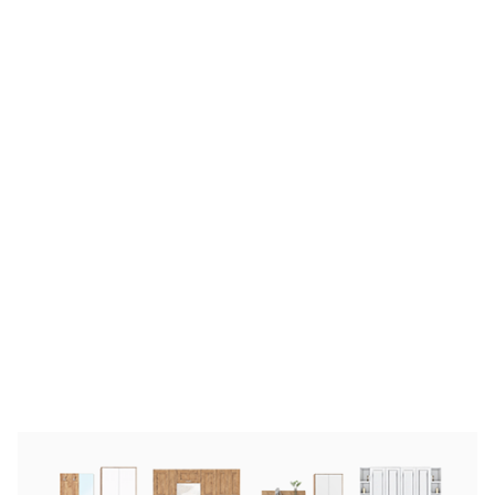
Антресоль угол Лайт
от
5 136 руб.
6 420 руб.
-
20
%