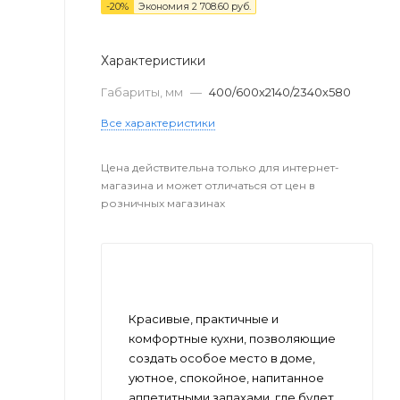
-
20
%
Экономия
2 708.60 руб.
Характеристики
Габариты, мм
—
400/600х2140/2340х580
Все характеристики
Цена действительна только для интернет-
магазина и может отличаться от цен в
розничных магазинах
Красивые, практичные и
комфортные кухни, позволяющие
создать особое место в доме,
уютное, спокойное, напитанное
аппетитными запахами, где будет