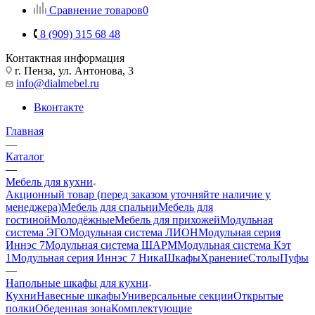
Сравнение товаров
0
8 (909) 315 68 48
Контактная информация
г. Пенза, ул. Антонова, 3
info@dialmebel.ru
Вконтакте
Главная
—
Каталог
—
Мебель для кухни
Акционный товар (перед заказом уточняйте наличие у
менеджера)
Мебель для спальни
Мебель для
гостиной
Молодёжные
Мебель для прихожей
Модульная
система ЭГО
Модульная система ЛИОН
Модульная серия
Иннэс 7
Модульная система ШАРМ
Модульная система Кэт
1
Модульная серия Иннэс 7 Ника
Шкафы
Хранение
Столы
Пуфы
—
Напольные шкафы для кухни
Кухни
Навесные шкафы
Универсальные секции
Открытые
полки
Обеденная зона
Комплектующие