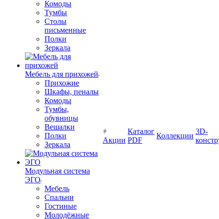
Комоды
Тумбы
Столы
письменные
Полки
Зеркала
Мебель для прихожей
Прихожие
Шкафы, пеналы
Комоды
Тумбы,
обувницы
Вешалки
Каталог
3D-
Полки
Коллекции
Акции
PDF
констр
Зеркала
Модульная система
ЭГО
Мебель
Спальни
Гостиные
Молодёжные