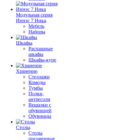
Модульная серия
Иннэс 7 Ника
Мебель
Наборы
Шкафы
Распашные
шкафы
Шкафы-купе
Хранение
Стеллажи
Комоды
Тумбы
Полки,
антресоли
Вешалки с
обувницей
Обувницы
Столы
Столы
письменные