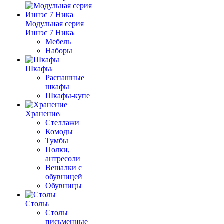
Модульная серия
Иннэс 7 Ника
Мебель
Наборы
Шкафы
Распашные
шкафы
Шкафы-купе
Хранение
Стеллажи
Комоды
Тумбы
Полки,
антресоли
Вешалки с
обувницей
Обувницы
Столы
Столы
письменные