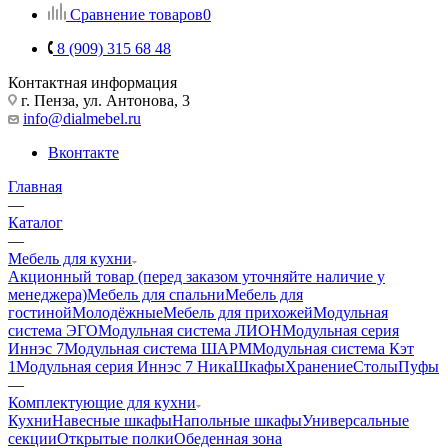
Сравнение товаров
0
8 (909) 315 68 48
Контактная информация
г. Пенза, ул. Антонова, 3
info@dialmebel.ru
Вконтакте
Главная
—
Каталог
—
Мебель для кухни
Акционный товар (перед заказом уточняйте наличие у
менеджера)
Мебель для спальни
Мебель для
гостиной
Молодёжные
Мебель для прихожей
Модульная
система ЭГО
Модульная система ЛИОН
Модульная серия
Иннэс 7
Модульная система ШАРМ
Модульная система Кэт
1
Модульная серия Иннэс 7 Ника
Шкафы
Хранение
Столы
Пуфы
—
Комплектующие для кухни
Кухни
Навесные шкафы
Напольные шкафы
Универсальные
секции
Открытые полки
Обеденная зона