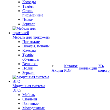
Комоды
Тумбы
Столы
письменные
Полки
Зеркала
Мебель для прихожей
Прихожие
Шкафы, пеналы
Комоды
Тумбы,
обувницы
Вешалки
Каталог
3D-
Полки
Коллекции
Акции
PDF
констр
Зеркала
Модульная система
ЭГО
Мебель
Спальни
Гостиные
Молодёжные