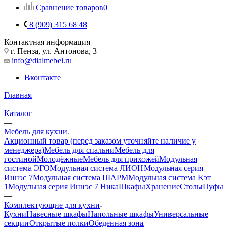
Сравнение товаров
0
8 (909) 315 68 48
Контактная информация
г. Пенза, ул. Антонова, 3
info@dialmebel.ru
Вконтакте
Главная
—
Каталог
—
Мебель для кухни
Акционный товар (перед заказом уточняйте наличие у
менеджера)
Мебель для спальни
Мебель для
гостиной
Молодёжные
Мебель для прихожей
Модульная
система ЭГО
Модульная система ЛИОН
Модульная серия
Иннэс 7
Модульная система ШАРМ
Модульная система Кэт
1
Модульная серия Иннэс 7 Ника
Шкафы
Хранение
Столы
Пуфы
—
Комплектующие для кухни
Кухни
Навесные шкафы
Напольные шкафы
Универсальные
секции
Открытые полки
Обеденная зона