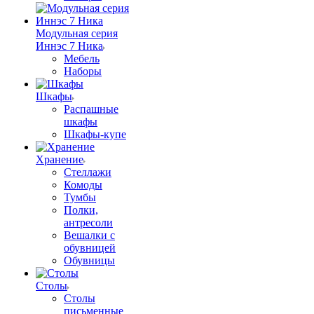
Модульная серия
Иннэс 7 Ника
Мебель
Наборы
Шкафы
Распашные
шкафы
Шкафы-купе
Хранение
Стеллажи
Комоды
Тумбы
Полки,
антресоли
Вешалки с
обувницей
Обувницы
Столы
Столы
письменные