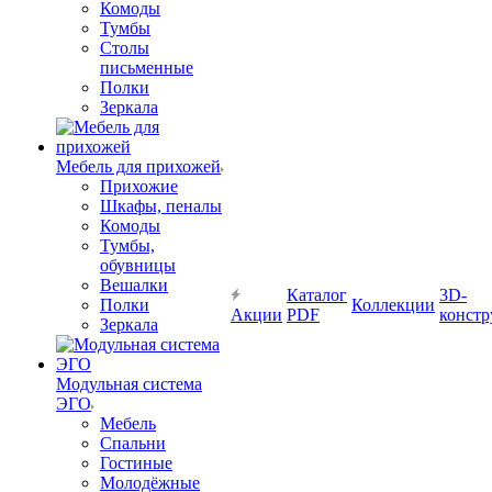
Комоды
Тумбы
Столы
письменные
Полки
Зеркала
Мебель для прихожей
Прихожие
Шкафы, пеналы
Комоды
Тумбы,
обувницы
Вешалки
Каталог
3D-
Полки
Коллекции
Акции
PDF
констр
Зеркала
Модульная система
ЭГО
Мебель
Спальни
Гостиные
Молодёжные