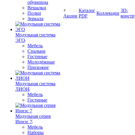
обувницы
Вешалки
Каталог
3D-
Полки
Коллекции
Акции
PDF
констр
Зеркала
Модульная система
ЭГО
Мебель
Спальни
Гостиные
Молодёжные
Прихожие
Модульная система
ЛИОН
Мебель
Гостиные
Модульная серия
Иннэс 7
Мебель
Наборы