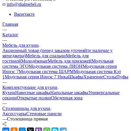
info@dialmebel.ru
Вконтакте
Главная
—
Каталог
—
Мебель для кухни
Акционный товар (перед заказом уточняйте наличие у
менеджера)
Мебель для спальни
Мебель для
гостиной
Молодёжные
Мебель для прихожей
Модульная
система ЭГО
Модульная система ЛИОН
Модульная серия
Иннэс 7
Модульная система ШАРМ
Модульная система Кэт
1
Модульная серия Иннэс 7 Ника
Шкафы
Хранение
Столы
Пуфы
—
Комплектующие для кухни
Кухни
Навесные шкафы
Напольные шкафы
Универсальные
секции
Открытые полки
Обеденная зона
—
Столешницы для кухни
Аксессуары
Стеновые панели
—
Столешница прямая