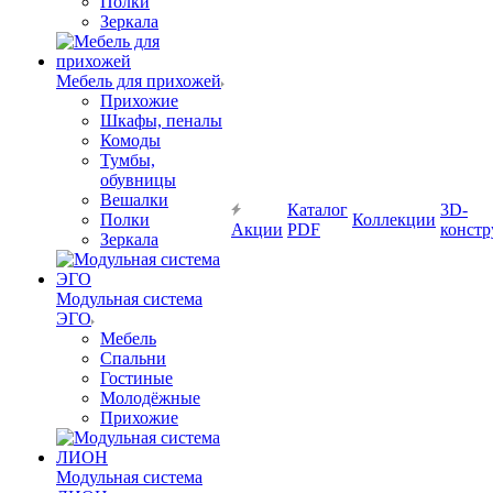
Полки
Зеркала
Мебель для прихожей
Прихожие
Шкафы, пеналы
Комоды
Тумбы,
обувницы
Вешалки
Каталог
3D-
Полки
Коллекции
Акции
PDF
констр
Зеркала
Модульная система
ЭГО
Мебель
Спальни
Гостиные
Молодёжные
Прихожие
Модульная система