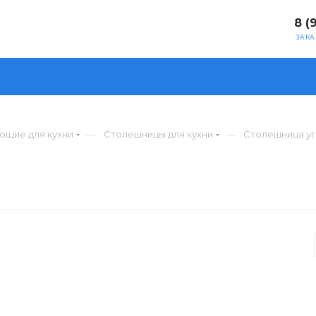
8 (
ЗАКА
—
—
ющие для кухни
Столешницы для кухни
Столешница у