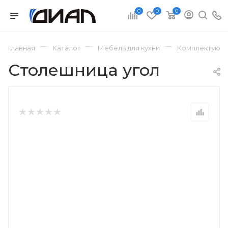
0
0
0
—
—
—
Главная
Каталог
Мебель для кухни
Комплектующи
Столешница угол