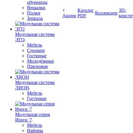
обувницы
Вешалки
Каталог
3D-
Полки
Коллекции
Акции
PDF
констр
Зеркала
Модульная система
ЭГО
Мебель
Спальни
Гостиные
Молодёжные
Прихожие
Модульная система
ЛИОН
Мебель
Гостиные
Модульная серия
Иннэс 7
Мебель
Наборы