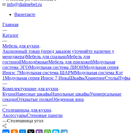
info@dialmebel.ru
Вконтакте
Главная
—
Каталог
—
Мебель для кухни
Акционный товар (перед заказом уточняйте наличие у
менеджера)
Мебель для спальни
Мебель для
гостиной
Молодёжные
Мебель для прихожей
Модульная
система ЭГО
Модульная система ЛИОН
Модульная серия
Иннэс 7
Модульная система ШАРМ
Модульная система Кэт
1
Модульная серия Иннэс 7 Ника
Шкафы
Хранение
Столы
Пуфы
—
Комплектующие для кухни
Кухни
Навесные шкафы
Напольные шкафы
Универсальные
секции
Открытые полки
Обеденная зона
—
Столешницы для кухни
Аксессуары
Стеновые панели
—
Столешница угол