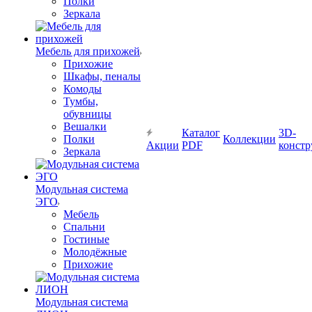
Полки
Зеркала
Мебель для прихожей
Прихожие
Шкафы, пеналы
Комоды
Тумбы,
обувницы
Вешалки
Каталог
3D-
Полки
Коллекции
Акции
PDF
констр
Зеркала
Модульная система
ЭГО
Мебель
Спальни
Гостиные
Молодёжные
Прихожие
Модульная система