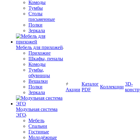
Комоды
Тумбы
Столы
письменные
Полки
Зеркала
Мебель для прихожей
Прихожие
Шкафы, пеналы
Комоды
Тумбы,
обувницы
Вешалки
Каталог
3D-
Полки
Коллекции
Акции
PDF
констр
Зеркала
Модульная система
ЭГО
Мебель
Спальни
Гостиные
Молодёжные