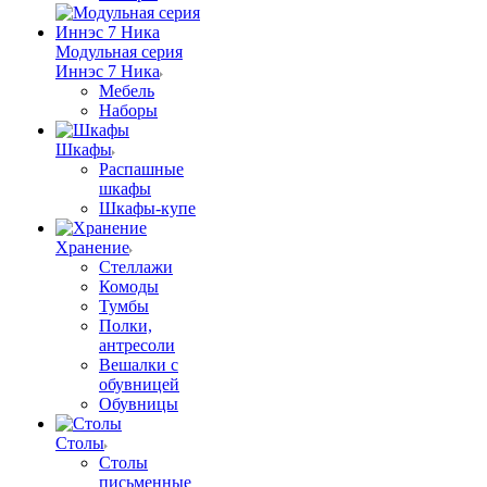
Модульная серия
Иннэс 7 Ника
Мебель
Наборы
Шкафы
Распашные
шкафы
Шкафы-купе
Хранение
Стеллажи
Комоды
Тумбы
Полки,
антресоли
Вешалки с
обувницей
Обувницы
Столы
Столы
письменные