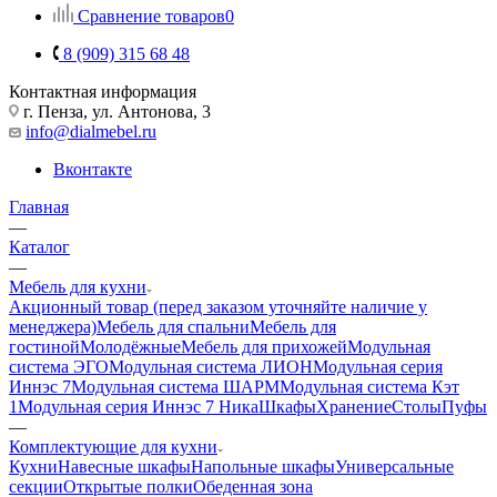
Сравнение товаров
0
8 (909) 315 68 48
Контактная информация
г. Пенза, ул. Антонова, 3
info@dialmebel.ru
Вконтакте
Главная
—
Каталог
—
Мебель для кухни
Акционный товар (перед заказом уточняйте наличие у
менеджера)
Мебель для спальни
Мебель для
гостиной
Молодёжные
Мебель для прихожей
Модульная
система ЭГО
Модульная система ЛИОН
Модульная серия
Иннэс 7
Модульная система ШАРМ
Модульная система Кэт
1
Модульная серия Иннэс 7 Ника
Шкафы
Хранение
Столы
Пуфы
—
Комплектующие для кухни
Кухни
Навесные шкафы
Напольные шкафы
Универсальные
секции
Открытые полки
Обеденная зона