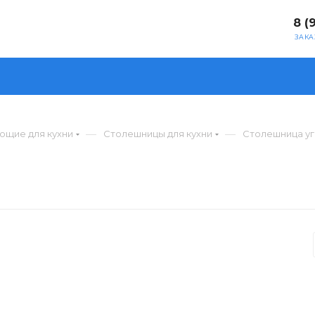
8 (
ЗАКА
—
—
ющие для кухни
Столешницы для кухни
Столешница у