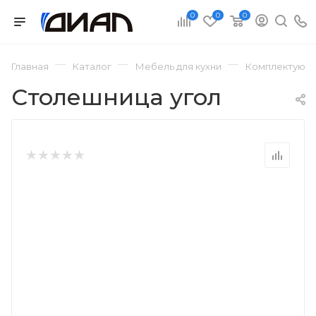
0
0
0
—
—
—
Главная
Каталог
Мебель для кухни
Комплектующи
Столешница угол